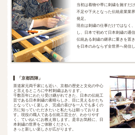
当初は着物や帯に刺繍を施すだ
不足や下火となった伝統産業業
発足。
現在は刺繍の仕事だけではなく
し、日本で初めて日本刺繍の通
伝統ある刺繍の継承に重きを置
を日本のみならず全世界へ発信
「京都西陣」
茶道家元両千家にも近い、京都の歴史と文化の中心
と言えるところに中村刺繍はあります。
千数百年にわたり受け継がれてきた、日本の伝統工
芸である日本刺繍の素晴らしさ、目に見えるかたち
となっていく楽しさ、完成の喜びを一人でも多くの
方に知っていただきたいと私たちは願っておりま
す。現役の職人である伝統工芸士が、わかりやす
く、ていねいにお教え致します。是非お気軽に、日
本刺繍の世界をご体験ください。
きっと新しい楽しさが広がります。