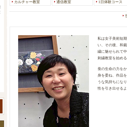
カルチャー教室
通信教室
1日体験コース
」
記
友
私は女子美術短期
い、その後、和裁
繍に魅せられて中
刺繍教室を始める
蚕の生命の力をか
身を委ね、作品を
うな気持ちになり
性を引き出せるよ