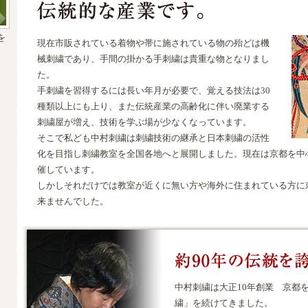
を
現在市販されている着物や帯に施されている物の殆どは機
械刺繍であり、手間の掛かる手刺繍は貴重な物となりまし
た。
手刺繍を習得するには長い年月が必要で、覚える技法は30
種類以上にも上り、また伝統産業の高齢化に伴い廃業する
刺繍屋が増え、技術を学ぶ場が少なくなっています。
そこで私ども中村刺繍は刺繍技術の継承と日本刺繍の活性
化を目指し刺繍教室を全国各地へと展開しました。現在は京都を中
催しています。
しかしそれだけでは教室が近くに無い方や海外に住まれている方に
来ませんでした。
中村刺繍は大正10年創業 京都
繍」を続けてきました。