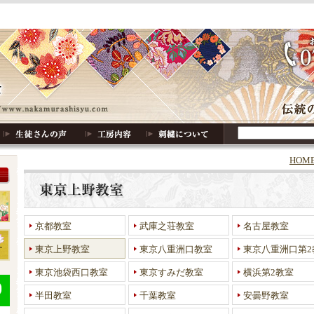
HOM
京都教室
武庫之荘教室
名古屋教室
東京上野教室
東京八重洲口教室
東京八重洲口第2
東京池袋西口教室
東京すみだ教室
横浜第2教室
半田教室
千葉教室
安曇野教室