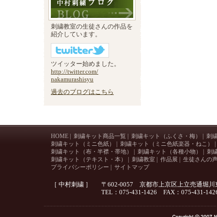
刺繍教室の生徒さんの作品を
紹介しています。
ツイッター始めました。
http://twitter.com/
nakamurashisyu
過去のブログはこちら
HOME
|
刺繍キット商品一覧
|
刺繍キット（ふくさ・梅）
|
刺
刺繍キット（ミニ色紙）
|
刺繍キット（ミニ色紙楽器・ねこ）
|
刺繍キット（布・半襟・帯地）
|
刺繍キット（各種小物）
|
刺
刺繍キット（テキスト・本）
|
刺繍教室
|
作品展
|
生徒さんの
プライバシーポリシー
|
サイトマップ
［ 中村刺繍 ］
〒602-0057 京都市上京区上立売通堀
TEL：075-431-1426 FAX：075-431-142